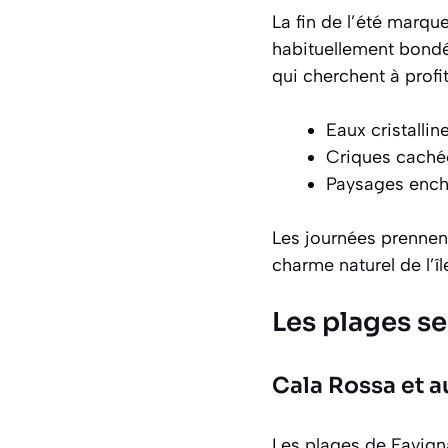
La fin de l’été marque
habituellement bondé
qui cherchent à profi
Eaux cristallin
Criques caché
Paysages encha
Les journées prennent
charme naturel de l’îl
Les plages s
Cala Rossa et a
Les plages de Favign