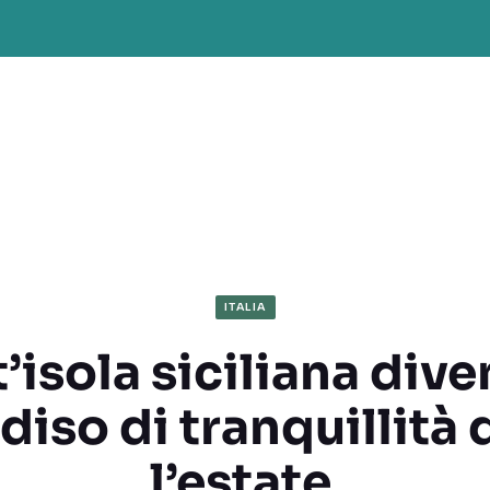
ITALIA
’isola siciliana dive
diso di tranquillità
l’estate