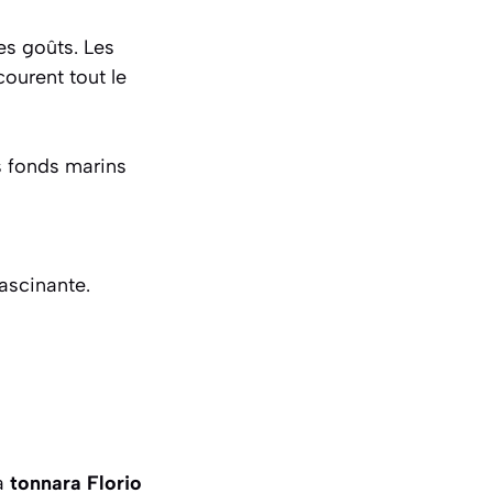
es goûts. Les
ourent tout le
es fonds marins
fascinante
.
la
tonnara Florio