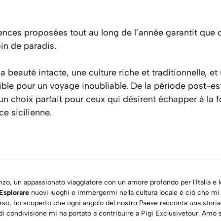
ences proposées tout au long de l’année garantit que 
in de paradis.
sa
beauté intacte
, une culture riche et traditionnelle, e
stible pour un voyage inoubliable. De la période post-es
 un choix parfait pour ceux qui désirent échapper à la f
e sicilienne.
o
zo, un appassionato viaggiatore con un amore profondo per l'Italia e 
Esplorare
nuovi luoghi e immergermi nella
cultura
locale è ciò che mi 
so, ho scoperto che ogni angolo del nostro Paese racconta una storia
di condivisione mi ha portato a contribuire a
Pigi Exclusivetour
. Amo 