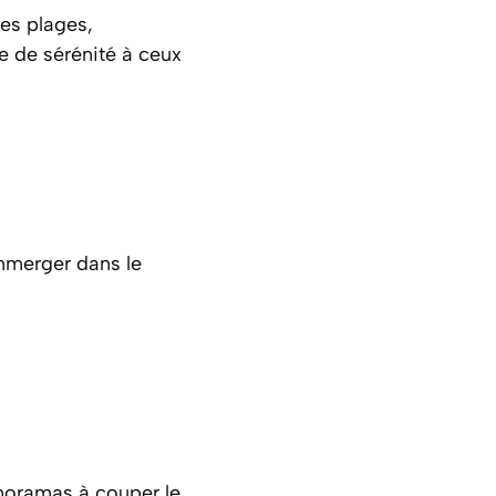
Les plages,
e de sérénité à ceux
immerger dans le
anoramas à couper le