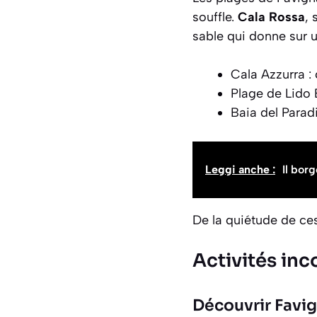
souffle.
Cala Rossa
, 
sable qui donne sur 
Cala Azzurra :
Plage de Lido B
Baia del Parad
Leggi anche :
Il bor
De la quiétude de ces 
Activités inc
Découvrir Favi